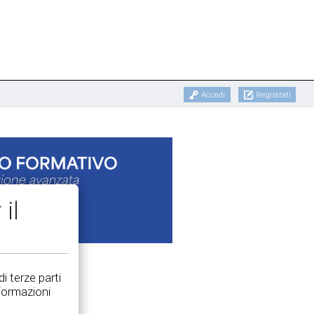
Accedi
Registrati
il
i terze parti
nformazioni