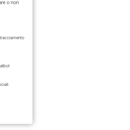
are o non
e tracciamento
hatbot
ciali