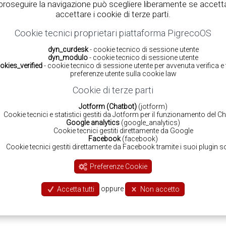
 proseguire la navigazione può scegliere liberamente se accett
accettare i cookie di terze parti.
Cookie tecnici proprietari piattaforma PigrecoOS
dyn_curdesk
- cookie tecnico di sessione utente
dyn_modulo
- cookie tecnico di sessione utente
okies_verified
- cookie tecnico di sessione utente per avvenuta verifica 
preferenze utente sulla cookie law
Cookie di terze parti
Jotform (Chatbot)
(jotform)
Cookie tecnici e statistici gestiti da Jotform per il funzionamento del C
Google analytics
(google_analytics)
Cookie tecnici gestiti direttamente da Google
Facebook
(facebook)
Cookie tecnici gestiti direttamente da Facebook tramite i suoi plugin so
Preferenze Cookie
oppure
Accetta tutti
Non accetto