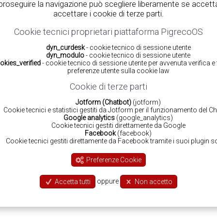
 proseguire la navigazione può scegliere liberamente se accett
accettare i cookie di terze parti.
Cookie tecnici proprietari piattaforma PigrecoOS
dyn_curdesk
- cookie tecnico di sessione utente
dyn_modulo
- cookie tecnico di sessione utente
okies_verified
- cookie tecnico di sessione utente per avvenuta verifica 
preferenze utente sulla cookie law
Cookie di terze parti
Jotform (Chatbot)
(jotform)
Cookie tecnici e statistici gestiti da Jotform per il funzionamento del C
Google analytics
(google_analytics)
Cookie tecnici gestiti direttamente da Google
Facebook
(facebook)
Cookie tecnici gestiti direttamente da Facebook tramite i suoi plugin so
Preferenze Cookie
oppure
Accetta tutti
Non accetto