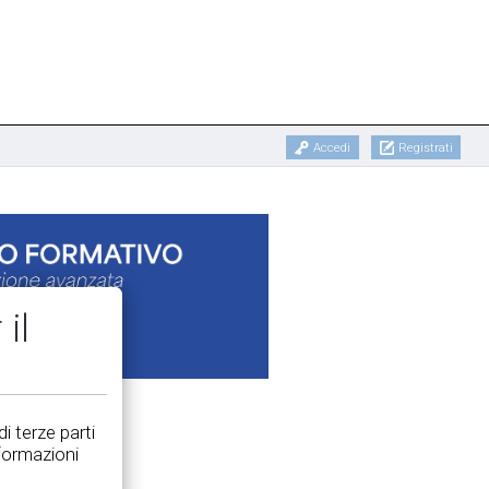
Accedi
Registrati
il
i terze parti
nformazioni