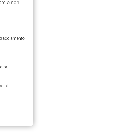
are o non
e tracciamento
hatbot
ciali